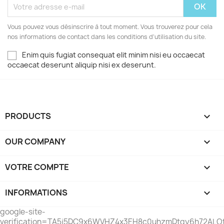
Vous pouvez vous désinscrire à tout moment. Vous trouverez pour cela
nos informations de contact dans les conditions d'utilisation du site.
Enim quis fugiat consequat elit minim nisi eu occaecat
occaecat deserunt aliquip nisi ex deserunt.
PRODUCTS

OUR COMPANY

VOTRE COMPTE

INFORMATIONS
keyboard_arrow_down
google-site-
verification=TA5j5DC9x6WVHZ4x3EH8c0uhzmDtgy6h72AL